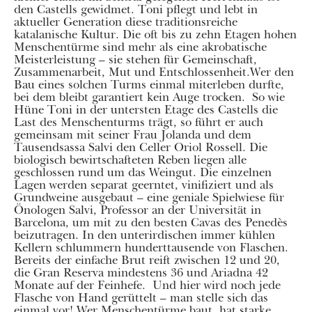
den Castells gewidmet. Toni pflegt und lebt in
aktueller Generation diese traditionsreiche
katalanische Kultur. Die oft bis zu zehn Etagen hohen
Menschentürme sind mehr als eine akrobatische
Meisterleistung – sie stehen für Gemeinschaft,
Zusammenarbeit, Mut und Entschlossenheit.Wer den
Bau eines solchen Turms einmal miterleben durfte,
bei dem bleibt garantiert kein Auge trocken. So wie
Hüne Toni in der untersten Etage des Castells die
Last des Menschenturms trägt, so führt er auch
gemeinsam mit seiner Frau Jolanda und dem
Tausendsassa Salvi den Celler Oriol Rossell. Die
biologisch bewirtschafteten Reben liegen alle
geschlossen rund um das Weingut. Die einzelnen
Lagen werden separat geerntet, vinifiziert und als
Grundweine ausgebaut – eine geniale Spielwiese für
Önologen Salvi, Professor an der Universität in
Barcelona, um mit zu den besten Cavas des Penedès
beizutragen. In den unterirdischen immer kühlen
Kellern schlummern hunderttausende von Flaschen.
Bereits der einfache Brut reift zwischen 12 und 20,
die Gran Reserva mindestens 36 und Ariadna 42
Monate auf der Feinhefe. Und hier wird noch jede
Flasche von Hand gerüttelt – man stelle sich das
einmal vor! Wer Menschentürme baut, hat starke