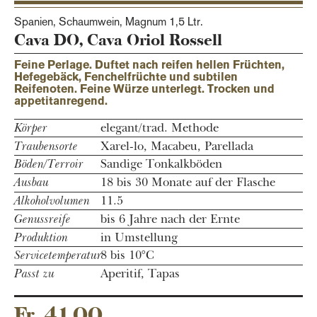
Spanien, Schaumwein,
Magnum 1,5 Ltr.
Cava DO, Cava Oriol Rossell
Feine Perlage. Duftet nach reifen hellen Früchten,
Hefegebäck, Fenchelfrüchte und subtilen
Reifenoten. Feine Würze unterlegt. Trocken und
appetitanregend.
Körper
elegant/trad. Methode
Traubensorte
Xarel-lo, Macabeu, Parellada
Böden/Terroir
Sandige Tonkalkböden
Ausbau
18 bis 30 Monate auf der Flasche
Alkoholvolumen
11.5
Genussreife
bis 6 Jahre nach der Ernte
Produktion
in Umstellung
Servicetemperatur
8 bis 10°C
Passt zu
Aperitif, Tapas
Fr. 41.00