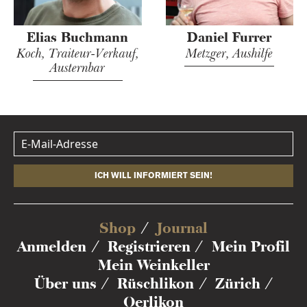
Elias Buchmann
Daniel Furrer
Koch, Traiteur-Verkauf,
Metzger, Aushilfe
Austernbar
ICH WILL INFORMIERT SEIN!
Shop
Journal
Anmelden
Registrieren
Mein Profil
Mein Weinkeller
Über uns
Rüschlikon
Zürich
Oerlikon