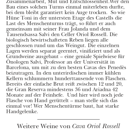
Zusammenarbeit, Mut und Entschlossenheit.Wer den
Bau eines solchen Turms einmal miterleben durfte,
bei dem bleibt garantiert kein Auge trocken. So wie
Hüne Toni in der untersten Etage des Castells die
Last des Menschenturms trägt, so führt er auch
gemeinsam mit seiner Frau Jolanda und dem
Tausendsassa Salvi den Celler Oriol Rossell. Die
biologisch bewirtschafteten Reben liegen alle
geschlossen rund um das Weingut. Die einzelnen
Lagen werden separat geerntet, vinifiziert und als
Grundweine ausgebaut – eine geniale Spielwiese für
Önologen Salvi, Professor an der Universität in
Barcelona, um mit zu den besten Cavas des Penedès
beizutragen. In den unterirdischen immer kühlen
Kellern schlummern hunderttausende von Flaschen.
Bereits der einfache Brut reift zwischen 12 und 20,
die Gran Reserva mindestens 36 und Ariadna 42
Monate auf der Feinhefe. Und hier wird noch jede
Flasche von Hand gerüttelt – man stelle sich das
einmal vor! Wer Menschentürme baut, hat starke
Handgelenke.
Weitere Weine von
Cava Oriol Rossell