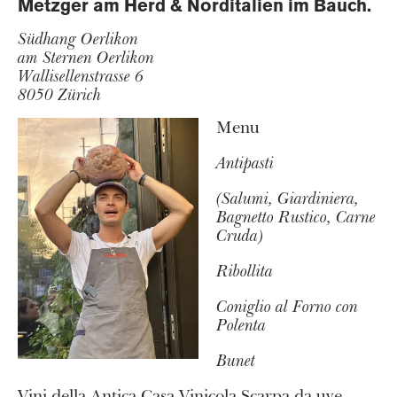
Metzger am Herd & Norditalien im Bauch.
Südhang Oerlikon
am Sternen Oerlikon
Wallisellenstrasse 6
8050 Zürich
Menu
Antipasti
(Salumi, Giardiniera,
Bagnetto Rustico, Carne
Cruda)
Ribollita
Coniglio al Forno con
Polenta
Bunet
Vini della Antica Casa Vinicola Scarpa da uve