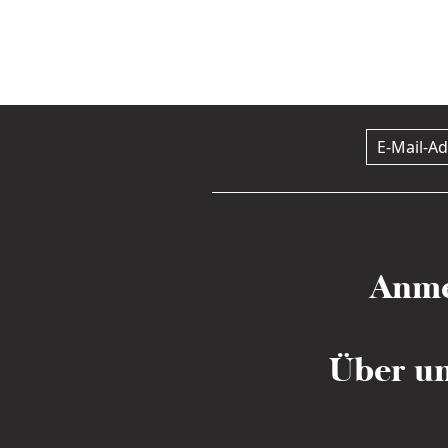
Anme
Über u