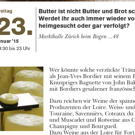
Butter ist nicht Butter und Brot s
reitag
23.
Werdet ihr auch immer wieder vo
heimgesucht oder gar verfolgt?
Markthalle Zürich beim Bogen ...48
anuar ’15
8:30 bis 23 Uhr
Wer könnte solche verzückte Träum
als Jean-Yves Bordier mit seinem B
Knuspriges Baguette von John Bake
mit Bordiers gesalzener französisc
Dazu reichen wir Weine der spann
Produzenten der Loire. Weiss- und
Touraine, Savennièrs, Coteaux d
und Muscadet und Rotweine aus 
Champigny und Bourgueil.
Dazu Weine aus der Loire für Fort