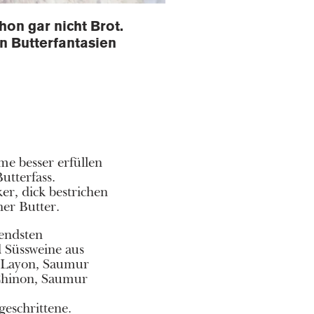
chon gar nicht Brot.
n Butterfantasien
e besser erfüllen
utterfass.
r, dick bestrichen
her Butter.
endsten
 Süssweine aus
u Layon, Saumur
Chinon, Saumur
geschrittene.