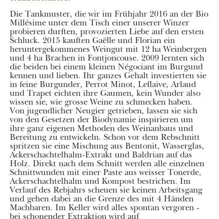
Die Tankmuster, die wir im Frühjahr 2016 an der Bio
Millésime unter dem Tisch einer unserer Winzer
probieren durften, provozierten Liebe auf den ersten
Schluck. 2015 kauften Gaëlle und Florian ein
heruntergekommenes Weingut mit 12 ha Weinbergen
und 4 ha Brachen in Fontjoncouse. 2009 lernten sich
die beiden bei einem kleinen Négociant im Burgund
kennen und lieben. Ihr ganzes Gehalt investierten sie
in feine Burgunder, Perrot Minot, Leflaive, Arlaud
und Trapet eichten ihre Gaumen, kein Wunder also
wissen sie, wie grosse Weine zu schmecken haben.
Von jugendlicher Neugier getrieben, lassen sie sich
von den Gesetzen der Biodynamie inspirieren um
ihre ganz eigenen Methoden des Weinanbaus und
Bereitung zu entwickeln. Schon vor dem Rebschnitt
spritzen sie eine Mischung aus Bentonit, Wasserglas,
Ackerschachtelhalm-Extrakt und Baldrian auf das
Holz. Direkt nach dem Schnitt werden alle einzelnen
Schnittwunden mit einer Paste aus weisser Tonerde,
Ackerschachtelhalm und Kompost bestrichen. Im
Verlauf des Rebjahrs scheuen sie keinen Arbeitsgang
und gehen dabei an die Grenze des mit 4 Händen
Machbaren. Im Keller wird alles spontan vergoren -
bei schonender Extraktion wird auf